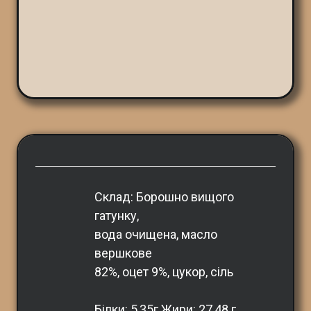
Склад: Борошно вищого 
гатунку,
вода очищена, масло 
вершкове
82%, оцет 9%, цукор, сіль
Білки: 5,35г Жири: 27,48 г 