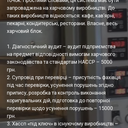
точок. Простими словами, ця система має бути
запроваджена на харчовому виробництві. До
таких виробництв відносяться: кафе, кавʼярні,
пекарні, кондитерські, ресторани. Власне, весь
харчовий блок.
1. Діагностичний аудит – аудит підприємства
на предмет відповідності вимогам харчового
законодавства та стандартам НАССР – 5000
грн.
2. Супровід при перевірці – присутність фахівця
під час перевірки, усунення порушень згідно
припису, розробка та контроль виконання
коригувальних дій, підготовка до повторної
перевірки щодо усунення порушень – 15000
грн.
3. Хассп «під ключ» в існуючому виробництві –