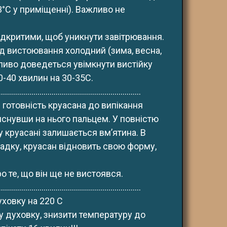
°С у приміщенні). Важливо не 
ідкритими, щоб уникнути завітрювання.
д вистоювання холодний (зима, весна, 
ливо доведеться увімкнути вистійку 
0-40 хвилин на 30-35С.
......................................................................
готовність круасана до випікання 
снувши на нього пальцем. У повністю 
 круасані залишається вм’ятина. В
адку, круасан відновить свою форму, 
о те, що він ще не вистоявся.
......................................................................
уховку на 220 С
у духовку, знизити температуру до