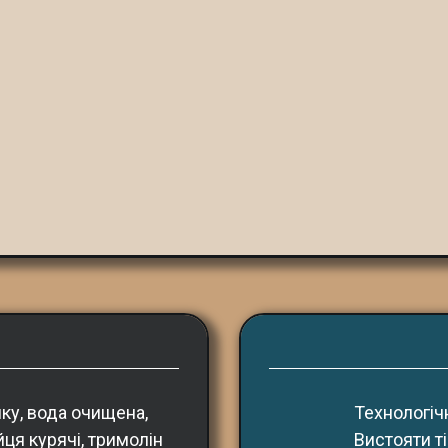
у, вода очищена, 
Технологіч
ця курячі, тримолін 
Вистояти ті