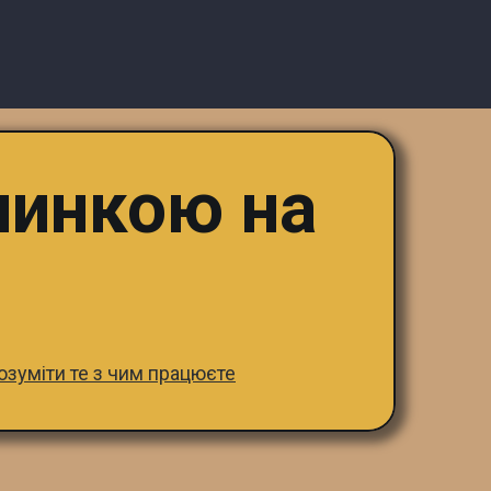
чинкою на
розуміти те з чим працюєте