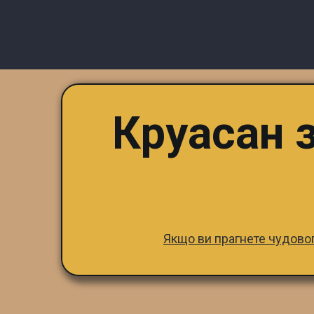
Круасан 
Якщо ви прагнете чудового