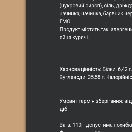
(цукровий сироп), сіль, дріждж
начинка, начинка, барвник че
ГМО
Продукт містить такі алергени
яйця курячі.
Харчова цінність: Білки: 6,42 г.
Вуглеводи: 35,58 г. Калорійніс
Умови і термін зберігання: від
діб
Вага: 110г. допустима похибка