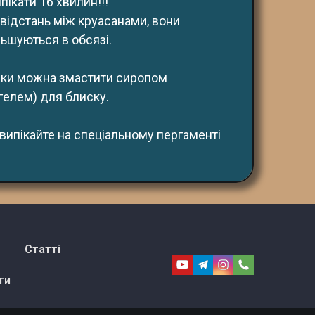
ипікати 16 хвилин!!!
відстань між круасанами, вони
льшуються в обсязі.
чки можна змастити сиропом 
гелем) для блиску.
 випікайте на спеціальному пергаменті
Статті
ти