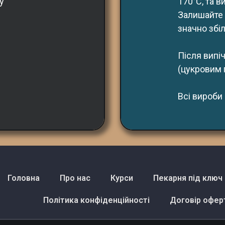
у
170°С, та в
Залишайте 
значно збі
Після випі
(цукровим 
Всі вироби
Головна
Про нас
Курси
Пекарня під ключ
Політика конфіденційності
Договір офер