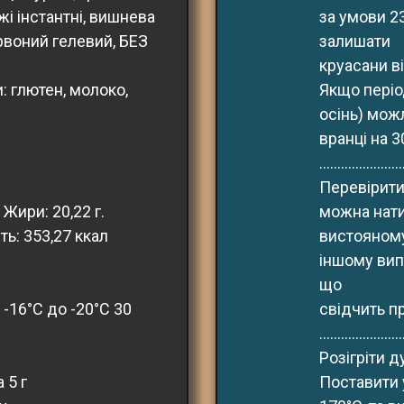
і інстантні, вишнева 
за умови 23
рвоний гелевий, БЕЗ 
залишати
круасани в
: глютен, молоко, 
Якщо періо
осінь) мож
вранці на 3
.......................
Перевірити 
 Жири: 20,22 г. 
можна нати
ть: 353,27 ккал
вистояному
іншому вип
що
 -16°С до -20°С 30 
свідчить пр
.......................
Розігріти д
 5 г
Поставити 