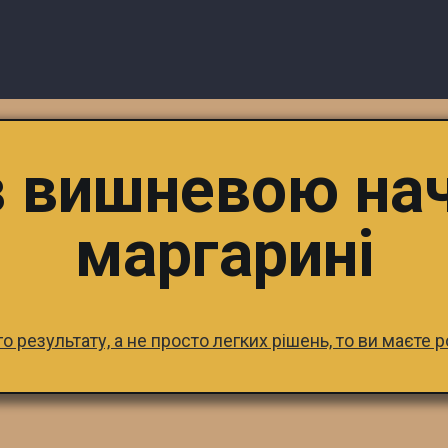
з вишневою на
маргарині
 результату, а не просто легких рішень, то ви маєте 