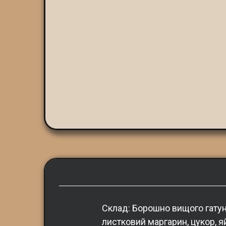
Склад: Борошно вищого гатунк
листковий маргарин, цукор, яй