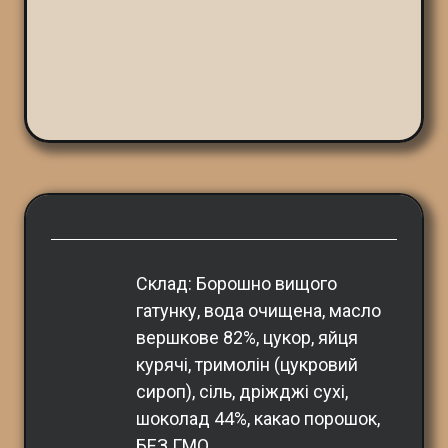
Склад: Борошно вищого 
гатунку, вода очищена, масло 
вершкове 82%, цукор, яйця 
курячі, тримолін (цукровий 
сироп), сіль, дріжджі сухі, 
шоколад 44%, какао порошок, 
БЕЗ ГМО