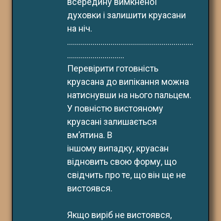
всередину вимкненої
духовки і залишити круасани 
на ніч.
................................................................
.............................
Перевірити готовність 
круасана до випікання можна 
натиснувши на нього пальцем. 
У повністю вистояному 
круасані залишається 
вм’ятина. В
іншому випадку, круасан 
відновить свою форму, що
свідчить про те, що він ще не 
вистоявся.
Якщо виріб не вистоявся, 