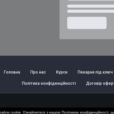
Головна
Про нас
Курси
Пекарня під ключ
Політика конфіденційності
Договір офер
файли cookie. Ознайомтеся з нашою Політикою конфіденційності, що