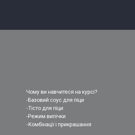
Чому ви навчитеся на курсі?
-Базовий соус для піци
-Тісто для піци
-Режим випічки
-Комбінації і прикрашання