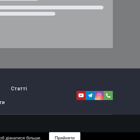
Статті
ти
б дізнатися більше.
Прийняти