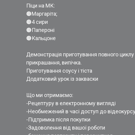
Піци на МК:
🟠Маргаріта;
🟠4 сири
🟠Папероні
🟠Кальцоне
Демонстрація приготування повного циклу 
прикрашання, випічка.
Приготування соусу і тіста
Додатковий урок із закваски
Що ми отримаємо:
-Рецептуру в електронному вигляді
-Необмежений в часі доступ до відеокурс
-Підтримка після покупки
-Задоволення від вашої роботи