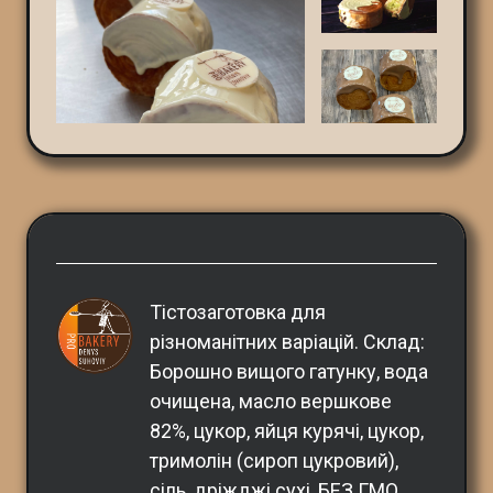
Тістозаготовка для 
різноманітних варіацій. Склад: 
Борошно вищого гатунку, вода 
очищена, масло вершкове 
82%, цукор, яйця курячі, цукор, 
тримолін (сироп цукровий), 
сіль, дріжджі сухі, БЕЗ ГМО