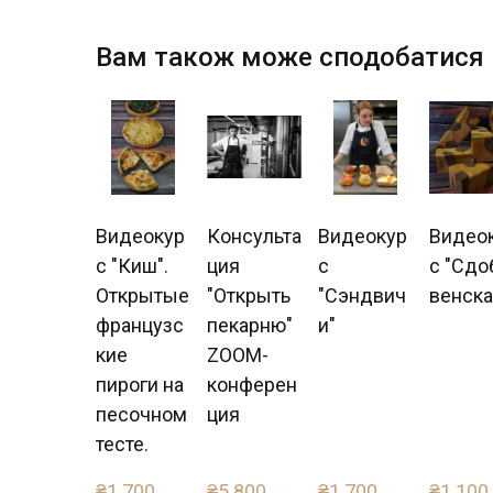
Вам також може сподобатися
Видеокур
Консульта
Видеокур
Видео
с "Киш".
ция
с
с "Сдо
Открытые
"Открыть
"Сэндвич
венска
французс
пекарню"
и"
кие
ZOOM-
пироги на
конферен
песочном
ция
тесте.
₴1 700 
₴5 800 
₴1 700 
₴1 100 