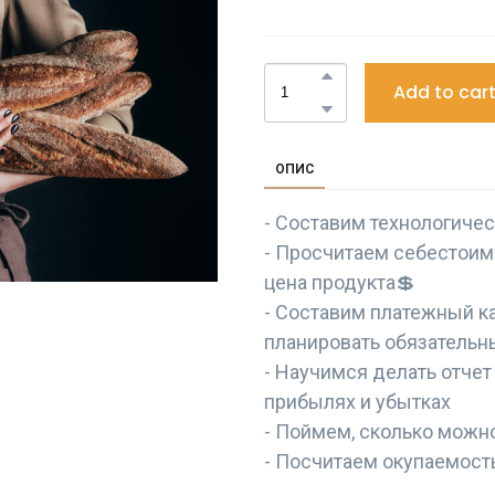
Add to car
ОПИС
- Составим технологиче
- Просчитаем себестоим
цена продукта💲
- Составим платежный к
планировать обязательн
- Научимся делать отче
прибылях и убытках
- Поймем, сколько можн
- Посчитаем окупаемост