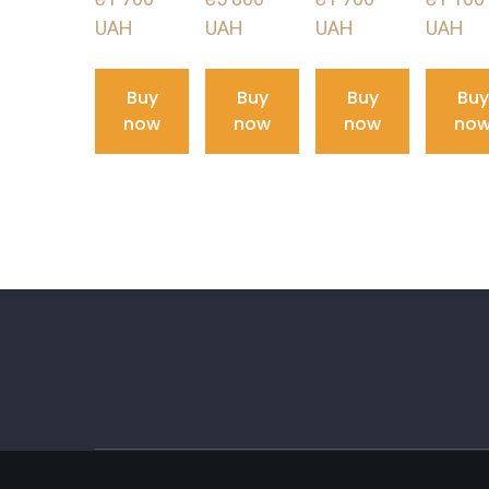
UAH
UAH
UAH
UAH
Buy
Buy
Buy
Buy
now
now
now
no