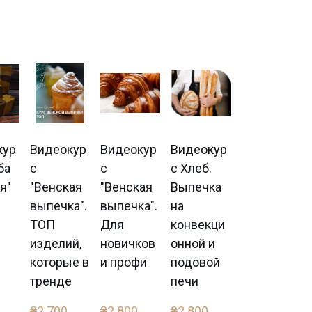
кур
Видеокур
Видеокур
Видеокур
ба
с
с
с Хлеб.
я"
"Венская
"Венская
Выпечка
выпечка".
выпечка".
на
ТОП
Для
конвекци
изделий,
новичков
онной и
которые в
и профи
подовой
тренде
печи
₴2 700 
₴2 800 
₴2 800 