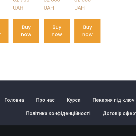
UAH
UAH
UAH
Buy
Buy
Buy
w
now
now
now
Головна
Про нас
Курси
Пекарня під ключ
Політика конфіденційності
Договір офер