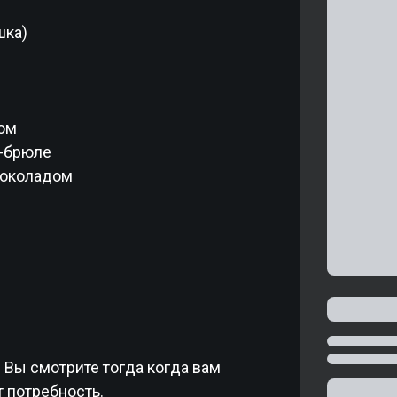
шка)
ом
-брюле
шоколадом
 Вы смотрите тогда когда вам
 потребность.