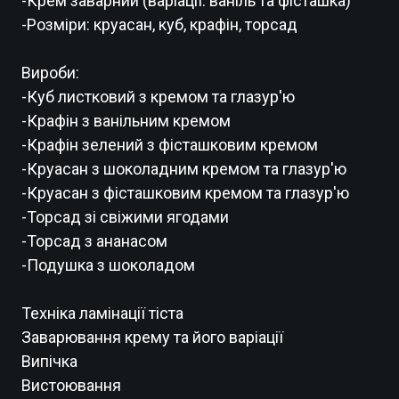
-Крем заварний (варіації: ваніль та фісташка)
-Розміри: круасан, куб, крафін, торсад
Вироби:
-Куб листковий з кремом та глазур'ю
-Крафін з ванільним кремом
-Крафін зелений з фісташковим кремом
-Круасан з шоколадним кремом та глазур'ю
-Круасан з фісташковим кремом та глазур'ю
-Торсад зі свіжими ягодами
-Торсад з ананасом
-Подушка з шоколадом
Техніка ламінації тіста
Заварювання крему та його варіації
Випічка
Вистоювання