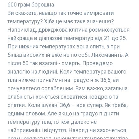
600 грам борошна
Ви скажете, навіщо так точно вимірювати
температуру? Хіба це має таке значення?
Наприклад, дріжджова клітина розмножується
найкраще в діапазоні температур від 21 до 25.
При нижчих температурах вона спить, а при
більш високих їй вже не по собі. Лихоманить. А
після 50 так взагалі - смерть. Проведемо
аналогію на людині. Коли температура вашого
тіла нижче принаймні на градус ніж 36,6, ви
почуваєтеся ослабленим. Вам важко, загальна
слабкість і хочеться сховатися ковдрою та
спатки. Коли шукані 36,6 – все супер. Як треба,
одним словом. Але якщо на градус підняти
температуру тіла, то теж далеко не
найприємніші відчуття. Навряд чи захочеться
розмножуватися, маючи таку температуру тіла.