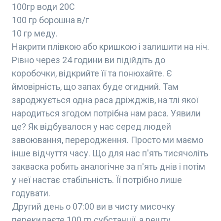
100гр води 20С
100 гр борошна в/г
10 гр меду.
Накрити плівкою або кришкою і залишити на ніч.
Рівно через 24 години ви підійдіть до
коробочки, відкрийте її та понюхайте. Є
ймовірність, що запах буде огидний. Там
зароджується одна раса дріжджів, на тлі якої
народиться згодом потрібна нам раса. Уявили
це? Як відбувалося у нас серед людей
завоювання, переродження. Просто ми маємо
інше відчуття часу. Що для нас п'ять тисячоліть
закваска робить аналогічне за п'ять днів і потім
у неї настає стабільність. Її потрібно лише
годувати.
Другий день о 07:00 ви в чисту мисочку
перекидаєте 100 гр субстанції, а решту