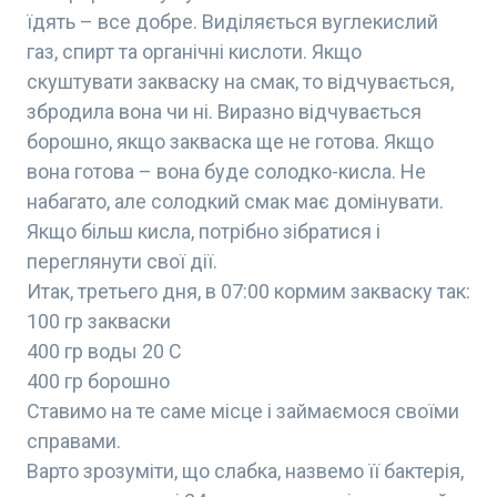
їдять – все добре. Виділяється вуглекислий
газ, спирт та органічні кислоти. Якщо
скуштувати закваску на смак, то відчувається,
збродила вона чи ні. Виразно відчувається
борошно, якщо закваска ще не готова. Якщо
вона готова – вона буде солодко-кисла. Не
набагато, але солодкий смак має домінувати.
Якщо більш кисла, потрібно зібратися і
переглянути свої дії.
Итак, третьего дня, в 07:00 кормим закваску так:
100 гр закваски
400 гр воды 20 С
400 гр борошно
Ставимо на те саме місце і займаємося своїми
справами.
Варто зрозуміти, що слабка, назвемо її бактерія,