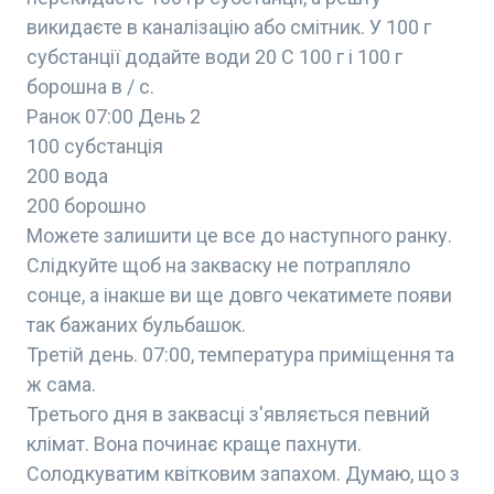
викидаєте в каналізацію або смітник. У 100 г
субстанції додайте води 20 С 100 г і 100 г
борошна в / с.
Ранок 07:00 День 2
100 субстанція
200 вода
200 борошно
Можете залишити це все до наступного ранку.
Слідкуйте щоб на закваску не потрапляло
сонце, а інакше ви ще довго чекатимете появи
так бажаних бульбашок.
Третій день. 07:00, температура приміщення та
ж сама.
Третього дня в заквасці з'являється певний
клімат. Вона починає краще пахнути.
Солодкуватим квітковим запахом. Думаю, що з