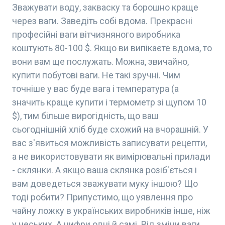
Зважувати воду, закваску та борошно краще
через ваги. Заведіть собі вдома. Прекрасні
професійні ваги вітчизняного виробника
коштують 80-100 $. Якщо ви випікаєте вдома, то
вони вам ще послужать. Можна, звичайно,
купити побутові ваги. Не такі зручні. Чим
точніше у вас буде вага і температура (а
значить краще купити і термометр зі щупом 10
$), тим більше вирогідність, що ваш
сьогоднішній хліб буде схожий на вчорашній. У
вас з'явиться можливість записувати рецепти,
а не використовувати як вимірювальні прилади
- склянки. А якщо ваша склянка розіб'ється і
вам доведеться зважувати муку іншою? Що
тоді робити? Припустимо, що уявлення про
чайну ложку в українських виробників інше, ніж
у чеських. А цифри одні й самі. Від зміни ваги