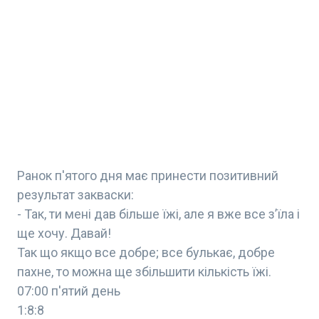
Ранок п'ятого дня має принести позитивний
результат закваски:
- Так, ти мені дав більше їжі, але я вже все зʼїла і
ще хочу. Давай!
Так що якщо все добре; все булькає, добре
пахне, то можна ще збільшити кількість їжі.
07:00 п'ятий день
1:8:8