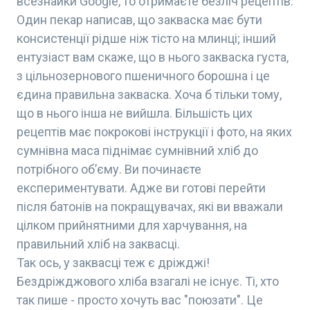
всезнайки Google, то отримаєте безліч рецептів.
Один пекар написав, що закваска має бути
консистенції рідше ніж тісто на млинці; інший
ентузіаст вам скаже, що в нього закваска густа,
з цільнозернового пшеничного борошна і це
єдина правильна закваска. Хоча б тільки тому,
що в нього інша не вийшла. Більшість цих
рецептів має покрокові інструкції і фото, на яких
сумнівна маса піднімає сумнівний хліб до
потрібного обʼєму. Ви починаєте
експериментувати. Адже ви готові перейти
після батонів на покращувачах, які ви вважали
цілком прийнятними для харчування, на
правильний хліб на заквасці.
Так ось, у заквасці теж є дріжджі!
Бездріжджового хліба взагалі не існує. Ті, хто
так пише - просто хочуть вас "поюзати". Це