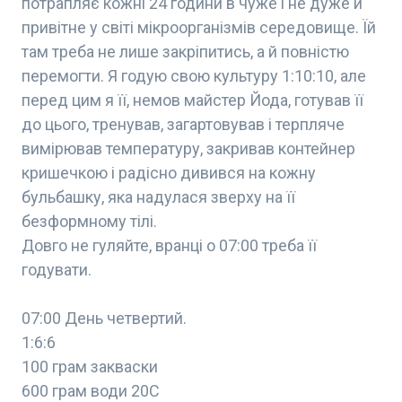
потрапляє кожні 24 години в чуже і не дуже й
привітне у світі мікроорганізмів середовище. Їй
там треба не лише закріпитись, а й повністю
перемогти. Я годую свою культуру 1:10:10, але
перед цим я її, немов майстер Йода, готував її
до цього, тренував, загартовував і терпляче
вимірював температуру, закривав контейнер
кришечкою і радісно дивився на кожну
бульбашку, яка надулася зверху на її
безформному тілі.
Довго не гуляйте, вранці о 07:00 треба її
годувати.
07:00 День четвертий.
1:6:6
100 грам закваски
600 грам води 20С