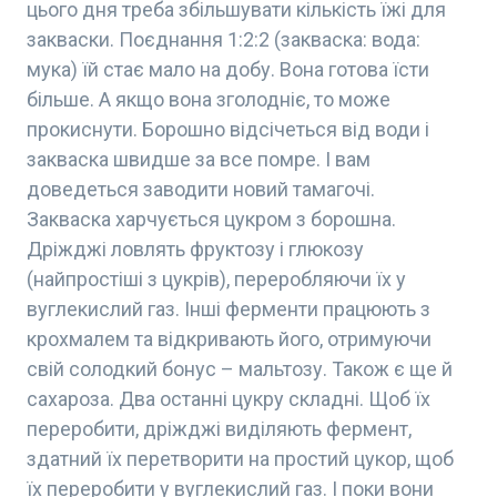
цього дня треба збільшувати кількість їжі для
закваски. Поєднання 1:2:2 (закваска: вода:
мука) їй стає мало на добу. Вона готова їсти
більше. А якщо вона зголодніє, то може
прокиснути. Борошно відсічеться від води і
закваска швидше за все помре. І вам
доведеться заводити новий тамагочі.
Закваска харчується цукром з борошна.
Дріжджі ловлять фруктозу і глюкозу
(найпростіші з цукрів), переробляючи їх у
вуглекислий газ. Інші ферменти працюють з
крохмалем та відкривають його, отримуючи
свій солодкий бонус – мальтозу. Також є ще й
сахароза. Два останні цукру складні. Щоб їх
переробити, дріжджі виділяють фермент,
здатний їх перетворити на простий цукор, щоб
їх переробити у вуглекислий газ. І поки вони