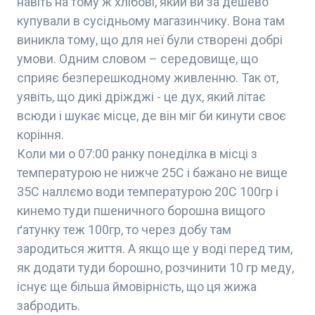
навіть на тому ж хлібові, який ви за дешево
купували в сусідньому магазинчику. Вона там
виникла тому, що для неї були створені добрі
умови. Одним словом – середовище, що
сприяє безперешкодному живленню. Так от,
уявіть, що дикі дріжджі - це дух, який літає
всюди і шукає місце, де він міг би кинути своє
коріння.
Коли ми о 07:00 ранку понеділка в місці з
температурою не нижче 25С і бажано не вище
35С наллємо води температурою 20С 100гр і
кинемо туди пшеничного борошна вищого
ґатунку теж 100гр, то через добу там
зародиться життя. А якщо ще у воді перед тим,
як додати туди борошно, розчинити 10 гр меду,
існує ще більша ймовірність, що ця жижа
забродить.