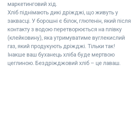
маркетинговий хід.
Хліб піднімають дикі дріжджі, що живуть у
заквасці. У борошні є білок, глютенін, який після
контакту з водою перетворюється на плівку
(клейковину), яка утримуватиме вуглекислий
газ, який продукують дріжджі. Тільки так!
Інакше ваш буханець хліба буде мертвою
цеглиною. Бездріжджовий хліб – це лаваш.