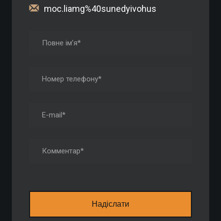
moc.liamg%40sunedyivohus
Надіслати