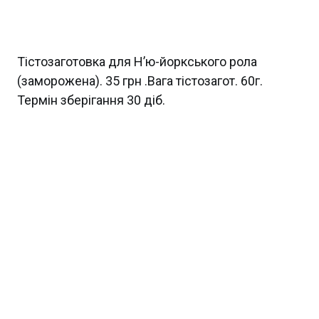
Тістозаготовка для Нʼю-йоркського рола
(заморожена). 35 грн .Вага тістозагот. 60г.
Термін зберігання 30 діб.